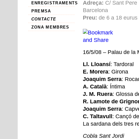
Adreça:
C/ Sant Pere M
ENREGISTRAMENTS
Barcelona
PREMSA
Preu:
de 6 a 18 eurus
CONTACTE
ZONA MEMBRES
16/5/08 – Palau de la
Ll. Lloansí
: Tardoral
E. Morera
: Girona
Joaquim Serra
: Roca
A. Català
: Íntima
J. M. Ruera
: Glossa d
R. Lamote de Grigno
Joaquim Serra
: Capv
C. Taltavull
: Cançó de
La sardana dels tres r
Cobla Sant Jordi