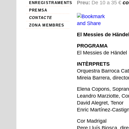
Preu:
De 10 a 35 €
co
ENREGISTRAMENTS
PREMSA
CONTACTE
ZONA MEMBRES
El Messies de Händel 
PROGRAMA
El Messies de Händel
INTÈRPRETS
Orquestra Barroca Ca
Mireia Barrera, directo
Elena Copons, Sopra
Leandro Marziotte, Co
David Alegret, Tenor
Enric Martínez-Castign
Cor Madrigal
Pere Lluís Biosca, dire