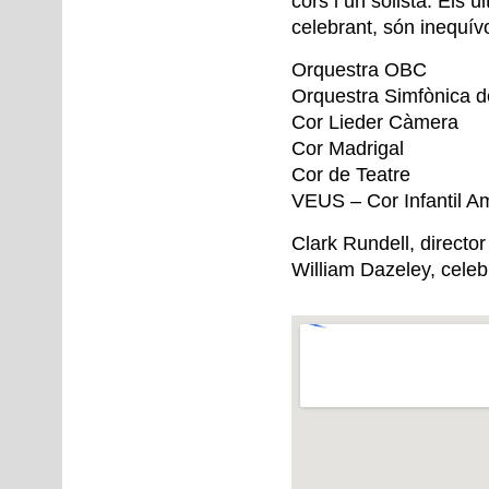
cors i un solista. Els 
celebrant, són inequív
Orquestra
OBC
Orquestra Simfònica 
Cor Lieder Càmera
Cor Madrigal
Cor de Teatre
VEUS
– Cor Infantil A
Clark Rundell, director
William Dazeley, celeb