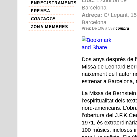
Lloc:
L'Auditori de
ENREGISTRAMENTS
Barcelona
PREMSA
Adreça:
C/ Lepant, 15
CONTACTE
Barcelona
ZONA MEMBRES
Preu:
De 10€ a 58€
compra
Dos anys després de l’
Missa de Leonard Bern
naixement de l’autor n
estrenar a Barcelona, 
La Missa de Bernstein
l’espiritualitat dels te
nord-americans. L’obr
l’obertura del J.F.K.Ce
1971, és extraordinàr
100 músics, inclosos i