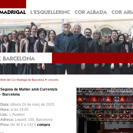
»
Web del Cor Madrigal de Barcelona
concerts
Segona de Mahler amb Currentzis
- Barcelona
Data:
dilluns 24 de març de 2025
Hora:
a les 19:00
Lloc:
L'Auditori
Adreça:
Lepant, 150, Barcelona
Preu:
De 46 € a 142 €
compra