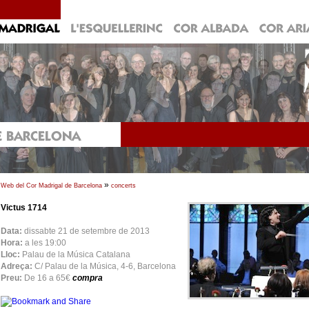
»
Web del Cor Madrigal de Barcelona
concerts
Victus 1714
Data:
dissabte 21 de setembre de 2013
Hora:
a les 19:00
Lloc:
Palau de la Música Catalana
Adreça:
C/ Palau de la Música, 4-6, Barcelona
Preu:
De 16 a 65€
compra